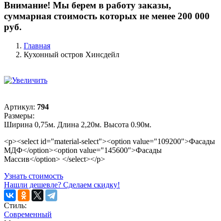
Внимание! Мы берем в работу заказы,
суммарная стоимость которых не менее 200 000
руб.
Главная
Кухонный остров Хинсдейл
Артикул:
794
Размеры:
Ширина 0,75м. Длина 2,20м. Высота 0.90м.
<p><select id="material-select"><option value="109200">Фасады
МДФ</option><option value="145600">Фасады
Массив</option> </select></p>
Узнать стоимость
Нашли дешевле? Сделаем скидку!
Стиль:
Современный