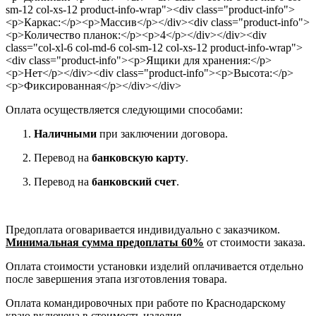
sm-12 col-xs-12 product-info-wrap"><div class="product-info">
<p>Каркас:</p><p>Массив</p></div><div class="product-info">
<p>Количество планок:</p><p>4</p></div></div><div
class="col-xl-6 col-md-6 col-sm-12 col-xs-12 product-info-wrap">
<div class="product-info"><p>Ящики для хранения:</p>
<p>Нет</p></div><div class="product-info"><p>Высота:</p>
<p>Фиксированная</p></div></div>
Оплата осуществляется следующими способами:
Наличными
при заключении договора.
Перевод на
банковскую карту
.
Перевод на
банковский счет
.
Предоплата оговаривается индивидуально с заказчиком.
Минимальная сумма предоплаты 60%
от стоимости заказа.
Оплата стоимости установки изделий оплачивается отдельно
после завершения этапа изготовления товара.
Оплата командировочных при работе по Краснодарскому
краю включена в стоимость изделия.