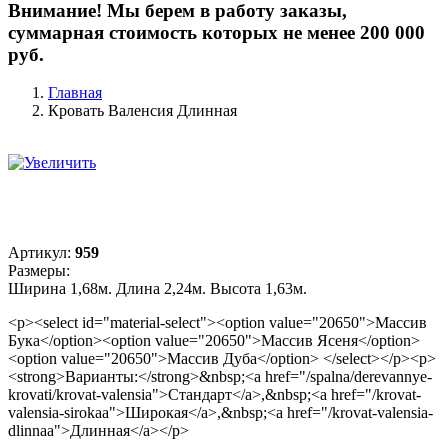
Внимание! Мы берем в работу заказы,
суммарная стоимость которых не менее 200 000
руб.
Главная
Кровать Валенсия Длинная
Артикул:
959
Размеры:
Ширина 1,68м. Длина 2,24м. Высота 1,63м.
<p><select id="material-select"><option value="20650">Массив
Бука</option><option value="20650">Массив Ясеня</option>
<option value="20650">Массив Дуба</option> </select></p><p>
<strong>Варианты:</strong>&nbsp;<a href="/spalna/derevannye-
krovati/krovat-valensia">Стандарт</a>,&nbsp;<a href="/krovat-
valensia-sirokaa">Широкая</a>,&nbsp;<a href="/krovat-valensia-
dlinnaa">Длинная</a></p>