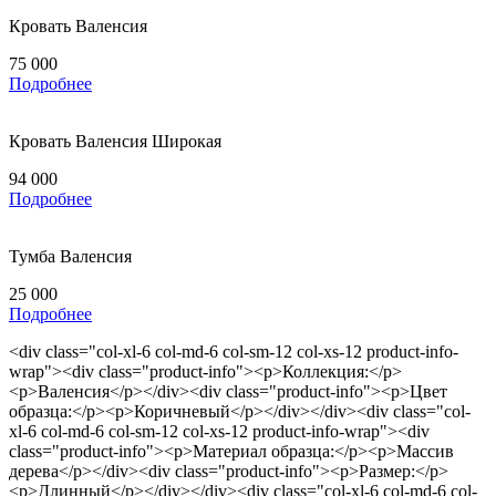
Кровать Валенсия
75 000
Подробнее
Кровать Валенсия Широкая
94 000
Подробнее
Тумба Валенсия
25 000
Подробнее
<div class="col-xl-6 col-md-6 col-sm-12 col-xs-12 product-info-
wrap"><div class="product-info"><p>Коллекция:</p>
<p>Валенсия</p></div><div class="product-info"><p>Цвет
образца:</p><p>Коричневый</p></div></div><div class="col-
xl-6 col-md-6 col-sm-12 col-xs-12 product-info-wrap"><div
class="product-info"><p>Материал образца:</p><p>Массив
дерева</p></div><div class="product-info"><p>Размер:</p>
<p>Длинный</p></div></div><div class="col-xl-6 col-md-6 col-