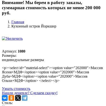
Внимание! Мы берем в работу заказы,
суммарная стоимость которых не менее 200 000
руб.
Главная
Кухонный остров Йоркшир
Артикул:
1080
Размеры:
индивидуальные размеры
<p><select id="material-select"><option value="202000">Массив
Ясеня+МДФ</option><option value="202000">Массив
Дуба+МДФ</option><option value="202000">Массив
Ольхи+МДФ</option> </select></p>
Узнать стоимость
Нашли дешевле? Сделаем скидку!
Стиль: