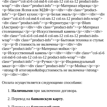
<div class="col-xl-6 col-md-6 col-sm-12 col-xs-12 product-info-
wrap"><div class="product-info"><p>Материал образца:</p>
<p>Массив Ясеня или МДФ</p></div><div class="product-
info"><p>Цвет кухни:</p><p>Белая эмаль</p></div></div><div
class="col-xl-6 col-md-6 col-sm-12 col-xs-12 product-info-wrap">
<div class="product-info"><p>Фурнитура:</p><p>Blum
(Австрия)</p></div><div class="product-info"><p>Материал
столешницы:</p><p>Искусственный камень</p></div></div>
<div class="col-xl-6 col-md-6 col-sm-12 col-xs-12 product-info-
wrap"><div class="product-info"><p>Бытовая техника и стулья:
</p><p>В стоимость не включены</p></div><div
class="product-info"><p>Материал мойки:</p>
<p>Искусственный камень</p></div></div><div class="col-xl-6
col-md-6 col-sm-12 col-xs-12 product-info-wrap"><div
class="product-info"><p>Ручки:</p><p>Индивидуальный
заказ</p></div><div class="product-info"><p>Мойка:</p><p>
<strong>В итоговую&nbsp;стоимость не включена</strong>
</p></div></div>
Оплата осуществляется следующими способами:
Наличными
при заключении договора.
Перевод на
банковскую карту
.
Перевод на
банковский счет
.